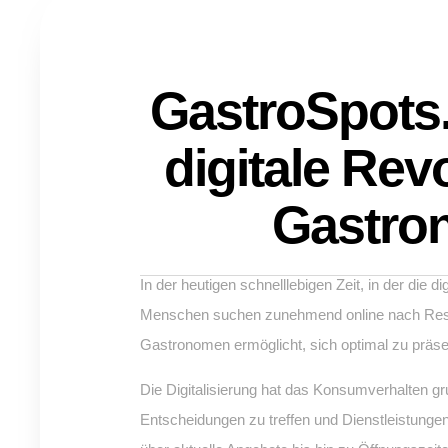
GastroSpots.
digitale Rev
Gastro
In der heutigen schnelllebigen Zeit, in der die
Menschen suchen zunehmend online nach Restau
Gastronomen ermöglicht, sich optimal zu präsent
Die Digitalisierung hat das Konsumverhalten g
Entscheidungen zu treffen und Dienstleistungen