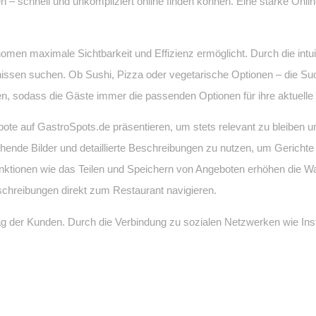
n – schnell und unkompliziert online finden können. Eine starke Onli
omen maximale Sichtbarkeit und Effizienz ermöglicht. Durch die intu
fnissen suchen. Ob Sushi, Pizza oder vegetarische Optionen – die Such
en, sodass die Gäste immer die passenden Optionen für ihre aktuell
ote auf GastroSpots.de präsentieren, um stets relevant zu bleiben 
hende Bilder und detaillierte Beschreibungen zu nutzen, um Gerichte
unktionen wie das Teilen und Speichern von Angeboten erhöhen die W
reibungen direkt zum Restaurant navigieren.
n Alltag der Kunden. Durch die Verbindung zu sozialen Netzwerken wie 
affine Zielgruppe zu erreichen.
schnell ändern, ist es für Gastronomen wichtig, stets am Puls der Zeit
entieren. Indem Gastronomen ihre Angebote tagesaktuell einstellen und