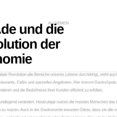
ALLGEMEIN
de und die
olution der
nomie
 digitale Revolution alle Bereiche unseres Lebens durchdringt, steht 
rants, Cafés und speziellen Angeboten. Hier kommt GastroSpots.de 
ieren und die Bedürfnisse ihrer Kunden effizient zu erfüllen.
rundlegend verändert. Heutzutage nutzen die meisten Menschen das I
 zu nutzen. Auch in der Gastronomie erwarten Gäste, dass sie alle r