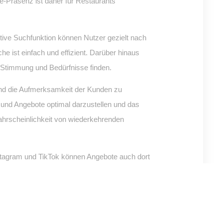
ne-Präsenz ist daher für Restaurants
itive Suchfunktion können Nutzer gezielt nach
e ist einfach und effizient. Darüber hinaus
e Stimmung und Bedürfnisse finden.
und die Aufmerksamkeit der Kunden zu
 und Angebote optimal darzustellen und das
ahrscheinlichkeit von wiederkehrenden
Instagram und TikTok können Angebote auch dort
 zu bleiben. GastroSpots.de bietet die
 auf die Bedürfnisse der Kunden eingehen,