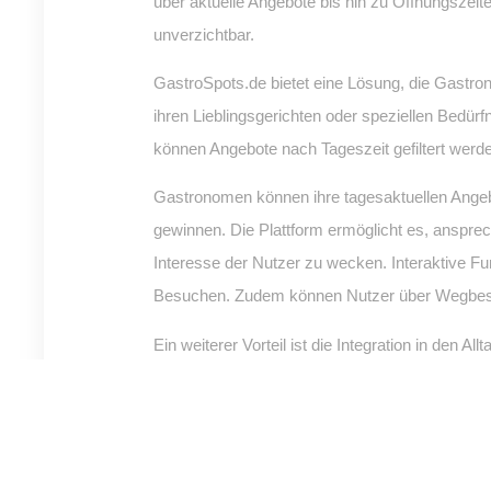
über aktuelle Angebote bis hin zu Öffnungszeite
unverzichtbar.
GastroSpots.de bietet eine Lösung, die Gastron
ihren Lieblingsgerichten oder speziellen Bedür
können Angebote nach Tageszeit gefiltert werd
Gastronomen können ihre tagesaktuellen Angeb
gewinnen. Die Plattform ermöglicht es, ansprec
Interesse der Nutzer zu wecken. Interaktive F
Besuchen. Zudem können Nutzer über Wegbesch
Ein weiterer Vorteil ist die Integration in de
präsentiert werden, um eine jüngere und digital 
In einer Zeit, in der sich Trends und Vorlieben 
Möglichkeit, sich flexibel und aktuell zu präs