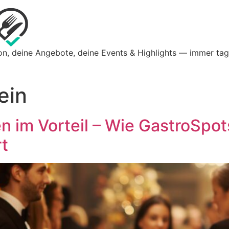
on, deine Angebote, deine Events & Highlights — immer tag
ein
 im Vorteil – Wie GastroSpo
t